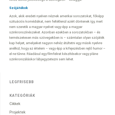
Szójátékok
Azok, akik eredeti nyelven néznek amerikai sorozatokat, főképp
szituációs komédiákat, nem feltétlenül azért döntenek így, mert
nem szeretik a magyar nyelvet vagy épp a magyar
szinkronszínészeket. Azonban ezekben a sorozatokban – és
természetesen más szövegekben is – számtalan olyan szójáték
kap helyet, amelyeket nagyon nehéz átültetni egy másik nyelvre
anélkül, hogy az értelem – vagy épp a kifejezésben rejlő humor –
el ne tűnne. Ráadásul egy filmfelirat készítésekor vagy pláne
szinkronizáláskor lábjegyzetezni sem lehet.
LEGFRISEBB
KATEGÓRIÁK
Cikkek
Projektek