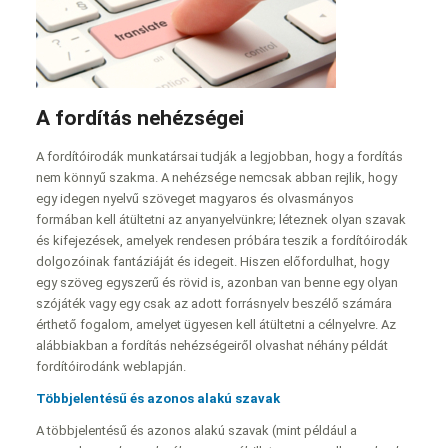
A fordítás nehézségei
A fordítóirodák munkatársai tudják a legjobban, hogy a fordítás
nem könnyű szakma. A nehézsége nemcsak abban rejlik, hogy
egy idegen nyelvű szöveget magyaros és olvasmányos
formában kell átültetni az anyanyelvünkre; léteznek olyan szavak
és kifejezések, amelyek rendesen próbára teszik a fordítóirodák
dolgozóinak fantáziáját és idegeit. Hiszen előfordulhat, hogy
egy szöveg egyszerű és rövid is, azonban van benne egy olyan
szójáték vagy egy csak az adott forrásnyelv beszélő számára
érthető fogalom, amelyet ügyesen kell átültetni a célnyelvre. Az
alábbiakban a fordítás nehézségeiről olvashat néhány példát
fordítóirodánk weblapján.
Többjelentésű és azonos alakú szavak
A többjelentésű és azonos alakú szavak (mint például a