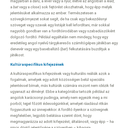
magyarban a
daru
, a
levél
vagy a
nyúl
, illetve az angolban a
lead
,
a
bat
vagy a
close
) sok fejtörést okozhatnak, hogy épp melyik
jelentésüket alkalmazza az ember. Természetesen a
szövegkörnyezet sokat segít, de ha csak egy bekezdésnyi
szöveget vagy szavak egy listáját kell lefordítani, már sokkal
nagyobb gondban van a fordítóirodában vagy szabadúszóként
dolgozó fordító. Például egyáltalán nem mindegy, hogy egy
eredetileg angol nyelvű tárgykeresős számítógépes játékban egy
denevér vagy egy baseballütő (
bat
) felkutatására buzdítjuk a
játékost.
Kultúraspecifikus kifejezések
A kultúraspecifikus kifejezések vagy kulturális reáliák azok a
fogalmak, amelyek egy adott közösségen belül speciális
jelentéssel bírnak, más kultúrák számára viszont nem idézik fel
ugyanazt az élményt. Ebbe a kategóriába tartozik például az
angolok karácsonyi pudingja, amely nem egyezik meg a mi
porból, tejjel főzött édességünkkel, amelyet ráadásul ritkán
fogyasztunk az ünnepekkor. A fordító ilyenkor a szövegnek
megfelelően, legjobb belátása szerint dönt, hogy
megmagyarázza az adott kifejezést, általánosít, vagy épp – ha
nincs döntő jelentősége a szövegben – kihagyja.