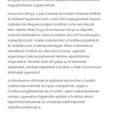
megvalósítására a gyakorlatban.
Hasonlóan átfogó, a piac keresleti és kínálati oldalának értékeit
és érdekeit figyelembe vevő, a két oldal megegyezésén alapuló
szabályozás Magyarországon korábban soha nem készült.
Nem véletlen tehát, hogy a konszenzus hiánya az alapvető
szakmai kérdésekben számos esetben okozott feszültséget a
szereplők között. A jelen szabályozást a Fordításszolgáltatók
és alvállalkozóik (szakképzettséggel, illetve szaktudással
rendelkező Fordítók és Lektorok) közösen, egymást
egyenrangú szakmai partnernek tekintve, egyetértésben
dolgozták ki. Mindkét oldal elfogadja az itt lefektetett
alapelveket, amelyek teljesítését a jövőben a felek kölcsönösen
elvárhatják egymástól.
A dokumentum előírásait és ajánlásait elsősorban a fordítói
szakma képviselőinek és a piac szereplőinek, vagyis a
Fordításszolgáltatóknak és a Fordító, Lektor szakembereknek
szánjuk, ugyanakkor figyelmébe ajánljuk a fordítást oktató
képzőintézményeknek és a keresleti oldalt képviselő
végfelhasználóknak is.