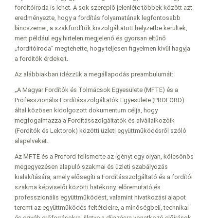
fordítóiroda is lehet. A sok szereplő jelenléte többek között azt
eredményezte, hogy a fordítás folyamatának legfontosabb
láncszemei, a szakfordítók kiszolgáltatott helyzetbe kerültek,
mert például egy hirtelen megjelenő és gyorsan eltűnő
„fordítóiroda” megtehette, hogy teljesen figyelmen kívül hagyja
a fordítók érdekeit.
Az alábbiakban idézzük a megállapodás preambulumát:
„A Magyar Fordítók és Tolmácsok Egyesülete (MFTE) és a
Professzionális Fordításszolgáltatók Egyesülete (PROFORD)
által közösen kidolgozott dokumentum célja, hogy
megfogalmazza a Fordításszolgáltatók és alvállalkozóik
(Fordítók és Lektorok) közötti üzleti együttműködésről szóló
alapelveket.
Az MFTE és a Proford felismerte az igényt egy olyan, kölcsönös
megegyezésen alapuló szakmai és üzleti szabályozás
kialakítására, amely elősegíti a Fordításszolgáltató és a fordítói
szakma képviselői közötti hatékony, előremutató és
professzionális együttműködést, valamint hivatkozási alapot
teremt az együttműködés feltételeire, a minőségbeli, technikai
és egyéb erőforrásokra, illetve a díjazásra vonatkozó előírások