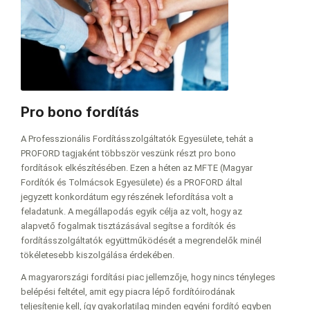
Pro bono fordítás
A Professzionális Fordításszolgáltatók Egyesülete, tehát a
PROFORD tagjaként többször veszünk részt pro bono
fordítások elkészítésében. Ezen a héten az MFTE (Magyar
Fordítók és Tolmácsok Egyesülete) és a PROFORD által
jegyzett konkordátum egy részének lefordítása volt a
feladatunk. A megállapodás egyik célja az volt, hogy az
alapvető fogalmak tisztázásával segítse a fordítók és
fordításszolgáltatók együttműködését a megrendelők minél
tökéletesebb kiszolgálása érdekében.
A magyarországi fordítási piac jellemzője, hogy nincs tényleges
belépési feltétel, amit egy piacra lépő fordítóirodának
teljesítenie kell, így gyakorlatilag minden egyéni fordító egyben