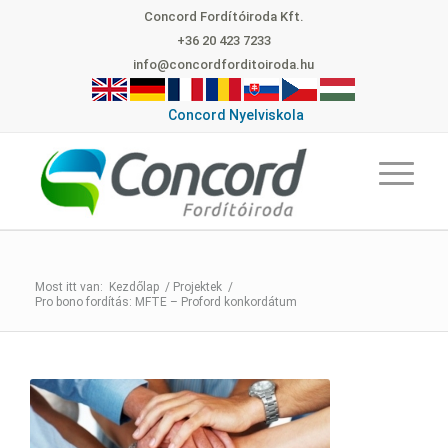
Concord Fordítóiroda Kft.
+36 20 423 7233
info@concordforditoiroda.hu
Concord Nyelviskola
Kezdőlap
/
Projektek
/
Pro bono fordítás: MFTE – Proford konkordátum