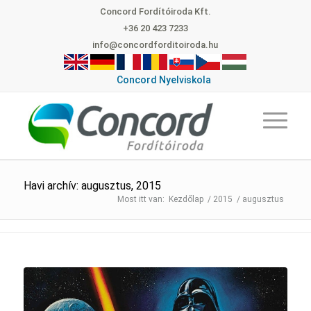
Concord Fordítóiroda Kft.
+36 20 423 7233
info@concordforditoiroda.hu
Concord Nyelviskola
Havi archív: augusztus, 2015
Kezdőlap
/
2015
/
augusztus