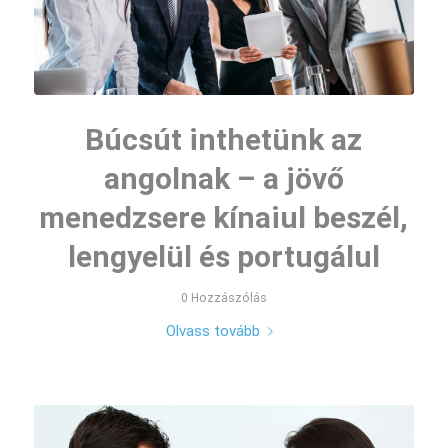
Búcsút inthetünk az
angolnak – a jövő
menedzsere kínaiul beszél,
lengyelül és portugálul
0 Hozzászólás
Olvass tovább