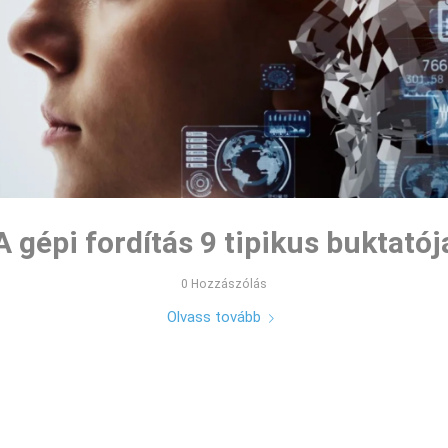
A gépi fordítás 9 tipikus buktatój
0 Hozzászólás
Olvass tovább