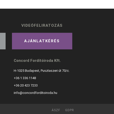
VIDEÓFELIRATOZÁS
AJÁNLATKÉRÉS
Concord Fordítóiroda Kft.
H-1025 Budapest, Pusztaszeri út 70/c.
+36 1 336 1148
+36 20 423 7233
info@concordforditoiroda.hu
ÁSZF
GDPR