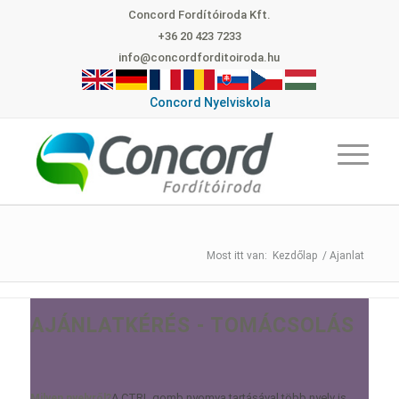
Concord Fordítóiroda Kft.
+36 20 423 7233
info@concordforditoiroda.hu
Concord Nyelviskola
Kezdőlap
/
Ajanlat
AJÁNLATKÉRÉS - TOMÁCSOLÁS
A CTRL gomb nyomva tartásával több nyelv is
Milyen nyelvről?