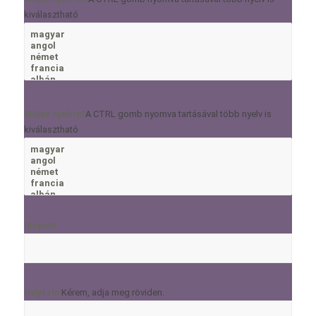
kiválasztható
A CTRL gomb nyomva tartásával több nyelv is
Milyen nyelvre?
kiválasztható
Időpont
Kérem, adja meg röviden.
Helyszín