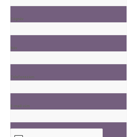
Cégnév
Név
Telefonszám
E-mail-cím