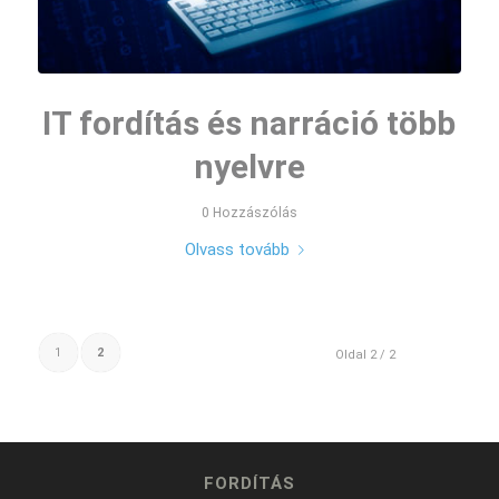
IT fordítás és narráció több
nyelvre
0 Hozzászólás
Olvass tovább
1
2
Oldal 2 / 2
FORDÍTÁS