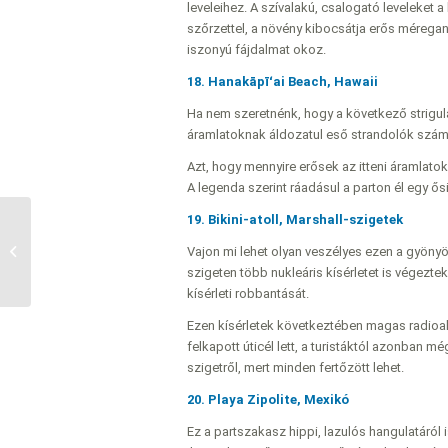
leveleihez. A szívalakú, csalogató leveleket a
szőrzettel, a növény kibocsátja erős mérega
iszonyú fájdalmat okoz.
18. Hanakāpīʻai Beach, Hawaii
Ha nem szeretnénk, hogy a következő strigulát
áramlatoknak áldozatul eső strandolók számát 
Azt, hogy mennyire erősek az itteni áramlatok 
A legenda szerint ráadásul a parton él egy ős
19. Bikini-atoll, Marshall-szigetek
A világ legveszélyesebb
Vajon mi lehet olyan veszélyes ezen a gyönyö
strandjai – 1.rész
szigeten több nukleáris kísérletet is végezt
kísérleti robbantását.
Ezen kísérletek következtében magas radioaktiv
felkapott úticél lett, a turistáktól azonban 
szigetről, mert minden fertőzött lehet.
20. Playa Zipolite, Mexikó
Ez a partszakasz hippi, lazulós hangulatáról 