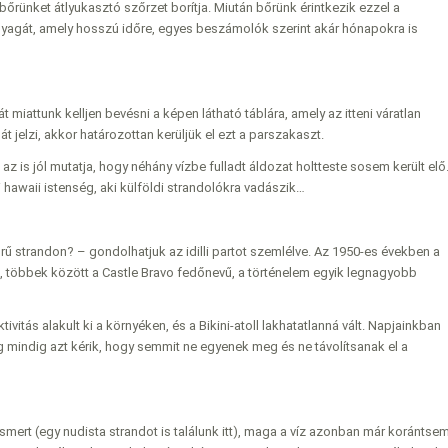
 bőrünket átlyukasztó szőrzet borítja. Miután bőrünk érintkezik ezzel a
nyagát, amely hosszú időre, egyes beszámolók szerint akár hónapokra is
 miattunk kelljen bevésni a képen látható táblára, amely az itteni váratlan
jelzi, akkor határozottan kerüljük el ezt a parszakaszt.
az is jól mutatja, hogy néhány vízbe fulladt áldozat holtteste sosem került elő
i hawaii istenség, aki külföldi strandolókra vadászik…
rű strandon? – gondolhatjuk az idilli partot szemlélve. Az 1950-es években a
ek, többek között a Castle Bravo fedőnevű, a történelem egyik legnagyobb
itás alakult ki a környéken, és a Bikini-atoll lakhatatlanná vált. Napjainkban
még mindig azt kérik, hogy semmit ne egyenek meg és ne távolítsanak el a
ismert (egy nudista strandot is találunk itt), maga a víz azonban már korántse