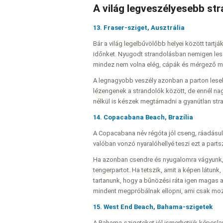
A világ legveszélyesebb str
13. Fraser-sziget, Ausztrália
Bár a világ legelbűvölőbb helyei között tartjá
időnket. Nyugodt strandolásban nemigen lesz
mindez nem volna elég, cápák és mérgező me
A legnagyobb veszély azonban a parton lesel
lézengenek a strandolók között, de ennél na
nélkül is készek megtámadni a gyanútlan str
14. Copacabana Beach, Brazília
A Copacabana név régóta jól cseng, ráadásul
valóban vonzó nyaralóhellyé teszi ezt a parts
Ha azonban csendre és nyugalomra vágyunk, 
tengerpartot. Ha tetszik, amit a képen látu
tartanunk, hogy a bűnözési ráta igen magas a 
mindent megpróbálnak ellopni, ami csak moz
15. West End Beach, Bahama-szigetek
A Bahama-szigeteket jól ismerhetjük képeslap