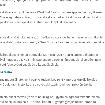
zínt.
zkálásra vágyunk, akkor a West End Beach mindenképp kerülendő, itt élnek
Akik elég bátrak ahhoz, hogy ezekkel a ragadozókkal ússzanak, azoknak jó
pákkal és bikacápákkal is lehetőségük nyílhat találkozni.
nemcsak a búvárokat és a szörfösöket vonzza ide, hanem az éhes cápákat is!
nevezhető biztonságosnak, a New Smyrna Beach-en ugyanis mindig fennáll a
városaként is ismert partszakaszon csak 2017-ben kilenc cápaharapást
 jóval magasabb is volt már. Szerencsére ezek a támadások jellemzően nem
éretű feketevégű cápák és bikacápák élnek.
sztrália
rás megtalálható, amit csak el tudunk képzelni – mérgeskígyók, bordás
Cook kapitánytól kapta a nevét, aki szerint „minden problémánk itt
n élő óriási méretű (több mint 70 kg-os), gyors és agresszív kazuárok elől,
enül se érjünk hozzá a – többek között –
gympie gympie
néven ismert fa