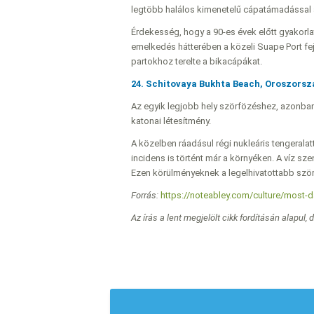
legtöbb halálos kimenetelű cápatámadással 
Érdekesség, hogy a 90-es évek előtt gyakorlat
emelkedés hátterében a közeli Suape Port fej
partokhoz terelte a bikacápákat.
24. Schitovaya Bukhta Beach, Oroszorsz
Az egyik legjobb hely szörfözéshez, azonban
katonai létesítmény.
A közelben ráadásul régi nukleáris tengeral
incidens is történt már a környéken. A víz sze
Ezen körülményeknek a legelhivatottabb szörfőr
Forrás:
https://noteabley.com/culture/most-
Az írás a lent megjelölt cikk fordításán alapul, 