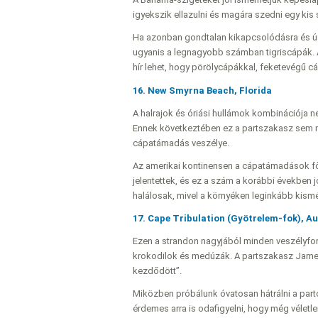
igyekszik ellazulni és magára szedni egy kis s
Ha azonban gondtalan kikapcsolódásra és ús
ugyanis a legnagyobb számban tigriscápák. 
hír lehet, hogy pörölycápákkal, feketevégű cá
16. New Smyrna Beach, Florida
A halrajok és óriási hullámok kombinációja 
Ennek következtében ez a partszakasz sem 
cápatámadás veszélye.
Az amerikai kontinensen a cápatámadások fő
jelentettek, és ez a szám a korábbi években
halálosak, mivel a környéken leginkább kism
17. Cape Tribulation (Gyötrelem-fok), Au
Ezen a strandon nagyjából minden veszélyfor
krokodilok és medúzák. A partszakasz James 
kezdődött”.
Miközben próbálunk óvatosan hátrálni a parto
érdemes arra is odafigyelni, hogy még véletl