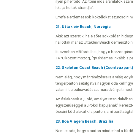
ilyen pihentető. Az itteni erős áramlatok sz
lett „a holtak strandja”.
Errefelé érdemesebb koktélokat szürcsölni vag
21. Uttakleiv Beach, Norvégia
Akik azt szeretik, ha elsőre sokkolóan hidegn
hallottak már az Uttakleiv Beach dermesztő h
Itt azonban előfordulhat, hogy a borzongáson
14 °C között mozog, így érdemes inkább a par
22. Skeleton Coast Beach (Csontvázpart
Nem elég, hogy már ránézésre is a világ egyi
tengerparton sétálgatva nagyon oda kell figy
valamint a bálnavadászat maradványait mosta it
Az őslakosok a „Föld, amelyet Isten dühében 
egyszerűséggel a „Pokol kapujának” kereszte
óceáni köd alakul ki a parton, ami barátságt
23. Boa Viagem Beach, Brazília
Nem csoda, hogy a parton mindenhol a fürdőzé