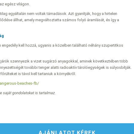
az egész világon.
ilag egyáltalán nem voltak támadások. Azt gyanítják, hogy a hirtelen
lődése állhat, amely megváltoztatta számos folyó áramlását, és így a
ág
 engedély kell hozzá, ugyanis a közelben található néhány szupertitkos
attjárók szennyezik a vizet sugárzó anyagokkal, aminek következtében több
nnyezettségét további tenger alatti radioaktív tárolóegységek is súlyosbítják.
ülteket is távol kell tartaniuk a környékről.
dangerous-beaches-fb/
de saját gondolatokat is tartalmaz.
AJÁNLATOT KÉREK