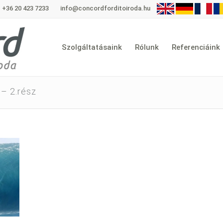
+36 20 423 7233
info@concordforditoiroda.hu
Szolgáltatásaink
Rólunk
Referenciáink
 – 2.rész