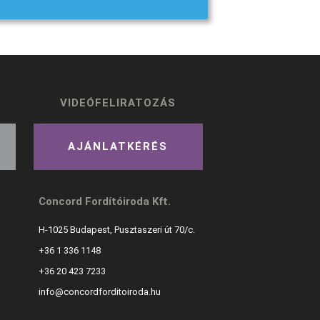
VIDEÓFELIRATOZÁS
AJÁNLATKÉRÉS
Concord Fordítóiroda Kft.
H-1025 Budapest, Pusztaszeri út 70/c.
+36 1 336 1148
+36 20 423 7233
info@concordforditoiroda.hu