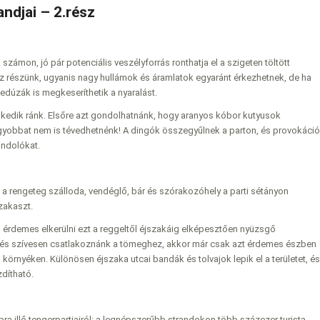
andjai – 2.rész
k számon, jó pár potenciális veszélyforrás ronthatja el a szigeten töltött
 részünk, ugyanis nagy hullámok és áramlatok egyaránt érkezhetnek, de ha
dúzák is megkeseríthetik a nyaralást.
kedik ránk. Elsőre azt gondolhatnánk, hogy aranyos kóbor kutyusok
gyobbat nem is tévedhetnénk! A dingók összegyűlnek a parton, és provokáció
andolókat.
 a rengeteg szálloda, vendéglő, bár és szórakozóhely a parti sétányon
zakaszt.
érdemes elkerülni ezt a reggeltől éjszakáig elképesztően nyüzsgő
nk, és szívesen csatlakoznánk a tömeghez, akkor már csak azt érdemes észben
környéken. Különösen éjszaka utcai bandák és tolvajok lepik el a területet, és
dítható.
ra illő tengerpartjairól: a legnépszerűbb strandokon több százezer turista