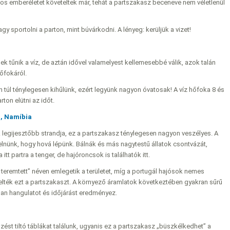
ámos emberéletet követeltek már, tehát a partszakasz beceneve nem véletlenül
y sportolni a parton, mint búvárkodni. A lényeg: kerüljük a vizet!
ek tűnik a víz, de aztán idővel valamelyest kellemesebbé válik, azok talán
őfokáról.
 túl ténylegesen kihűlünk, ezért legyünk nagyon óvatosak! A víz hőfoka 8 és
ton elütni az időt.
), Namíbia
k legijesztőbb strandja, ez a partszakasz ténylegesen nagyon veszélyes. A
elnünk, hogy hová lépünk. Bálnák és más nagytestű állatok csontvázát,
t partra a tenger, de hajóroncsok is találhatók itt.
teremtett” néven emlegetik a területet, míg a portugál hajósok nemes
lték ezt a partszakaszt. A környező áramlatok következtében gyakran sűrű
alan hangulatot és időjárást eredményez.
st tiltó táblákat találunk, ugyanis ez a partszakasz „büszkélkedhet” a