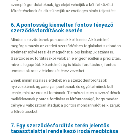
szereplő gondolatoknak, így elejét vehetjük a két fél közötti
félreértéseknek és elkerülhetjük az esetleges hibás teljesítést.
6. A pontosság kiemelten fontos tényező
szerződésfordítások esetén
Minden szerződésnek pontosnak kell lennie. A kétértelmű
megfogalmazás az eredeti szerződésben foglaltakat szabadon
értelmezhetővé teszi és megnőhet a jogi kiskapuk száma is.
Szerződések fordításakor valóban elengedhetetlen a precizitás,
mivel a legapróbb kétértelműség is hibás fordításhoz, fontos
terminusok rossz értelmezéséhez vezethet.
Ennek minimalizálása érdekében a szerződésfordítások
nyelvezetének ugyanolyan pontosnak és egyértelműnek kell
lennie, mint az eredeti forrásnak. Természetesen a szerződések
mellékleteinek pontos fordítása is létfontosságú, hogy minden
célnyelvi változatban átadjuk a pontos mondanivalót és kizárjuk
a félreértéseket.
7. Egy szerződésfordítás terén jelentős
tapasztalattal rendelkező iroda megbízása