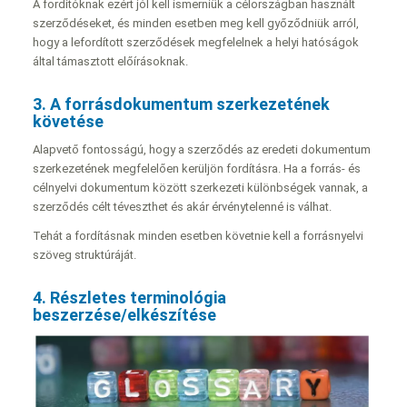
A fordítóknak ezért jól kell ismerniük a célországban használt
szerződéseket, és minden esetben meg kell győződniük arról,
hogy a lefordított szerződések megfelelnek a helyi hatóságok
által támasztott előírásoknak.
3. A forrásdokumentum szerkezetének
követése
Alapvető fontosságú, hogy a szerződés az eredeti dokumentum
szerkezetének megfelelően kerüljön fordításra. Ha a forrás- és
célnyelvi dokumentum között szerkezeti különbségek vannak, a
szerződés célt téveszthet és akár érvénytelenné is válhat.
Tehát a fordításnak minden esetben követnie kell a forrásnyelvi
szöveg struktúráját.
4. Részletes terminológia
beszerzése/elkészítése