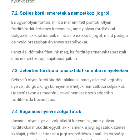
nyilatkozatot.
7.2. Széles körű ismeretek a nemzetközi jogról
Ez ugyanolyan fontos, mint a már említett pontok. Olyan
fordítóirodát érdemes keresnünk, amely olyan fordítókkal
dolgozik, akik jól ismerik mind a nemzetközi jogot, mind pedig a
célnyelvi országban érvényes szabályokat.
Pénzt és időt takaríthatunk meg, ha fordítópartnerünk tapasztalt
más nemzetek jogi sajátosságaiban.
7.3. Jelentős fordítási tapasztalat különböző nyelveken
Célszerű olyan fordítóirodát találnunk, amely a lehető legtöbb
nyelven dolgozik, így könnyen elérhetjük nemzetközi céljainkat.
Hosszú távon ez megtérül, mivel nem lesz szükség több
fordítóiroda bevonására.
7.4. Rugalmas nyelvi szolgáltatók
Javasolt olyan nyelvi szolgáltatót keresnünk, amely olyan
fordítókkal működik együtt, akik ismerik a jogi ágazatok széles
skáláját, például jártasak a jogi szerződések, tanú- és bírósági