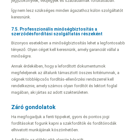
jegyzőkönyvek, védjegyek és szabadalmak fordításában.
Így nem lesz szükséges minden ágazathoz külön szolgáltatót
keresnünk.
7.5. Professzionális minőségbiztosítás a
szerződésfordítási szolgáltatás részeként
Bizonyos esetekben a minőségbiztosítás lehet a legfontosabb
tényező. Olyan céget kell keresnünk, amely garanciát vállal a
minőségre.
Annak érdekében, hogy a lefordított dokumentumok
megfeleljenek az általunk támasztott összes kritériumnak, a
cégnek többlépcsős fordítás-ellenőrzési rendszerrel kell
rendelkeznie, amely számos olyan fordítót és lektort foglal
magában, aki jártas az adott szakterületen.
Záró gondolatok
Ha megfogadjuk a fenti tippeket, gyors és pontos jogi
fordításokat fogunk kapni a szakfordítók és fordítóirodák
elhivatott munkájának köszönhetően.
A fordítás az alábbi cikk alapján készült: