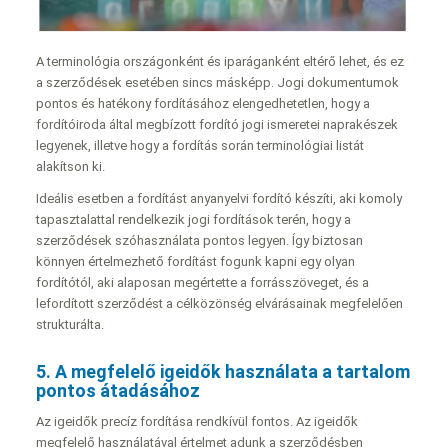
A terminológia országonként és iparáganként eltérő lehet, és ez
a szerződések esetében sincs másképp. Jogi dokumentumok
pontos és hatékony fordításához elengedhetetlen, hogy a
fordítóiroda által megbízott fordító jogi ismeretei naprakészek
legyenek, illetve hogy a fordítás során terminológiai listát
alakítson ki.
Ideális esetben a fordítást anyanyelvi fordító készíti, aki komoly
tapasztalattal rendelkezik jogi fordítások terén, hogy a
szerződések szóhasználata pontos legyen. Így biztosan
könnyen értelmezhető fordítást fogunk kapni egy olyan
fordítótól, aki alaposan megértette a forrásszöveget, és a
lefordított szerződést a célközönség elvárásainak megfelelően
strukturálta.
5. A megfelelő igeidők használata a tartalom
pontos átadásához
Az igeidők precíz fordítása rendkívül fontos. Az igeidők
megfelelő használatával értelmet adunk a szerződésben