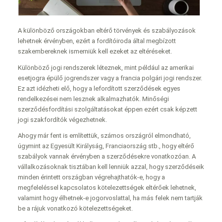
A különböző országokban eltérő törvények és szabályozások
lehetnek érvényben, ezért a fordítóiroda által megbízott
szakembereknek ismerniük kell ezeket az eltéréseket.
Különböző jogi rendszerek léteznek, mint például az amerikai
esetjogra épülő jogrendszer vagy a francia polgári jogi rendszer.
Ez azt idézheti elő, hogy a lefordított szerződések egyes
rendelkezései nem lesznek alkalmazhatók. Minőségi
szerződésfordítási szolgáltatásokat éppen ezért csak képzett
jogi szakfordítók végezhetnek.
Ahogy már fent is említettük, számos országról elmondható,
úgymint az Egyesült Királyság, Franciaország stb., hogy eltérő
szabályok vannak érvényben a szerződésekre vonatkozóan. A
vállalkozásoknak tisztában kell lenniük azzal, hogy szerződéseik
minden érintett országban végrehajthatók-e, hogy a
megfeleléssel kapcsolatos kötelezettségek eltérőek lehetnek,
valamint hogy élhetnek-e jogorvoslattal, ha más felek nem tartják
be a rájuk vonatkozó kötelezettségeket.